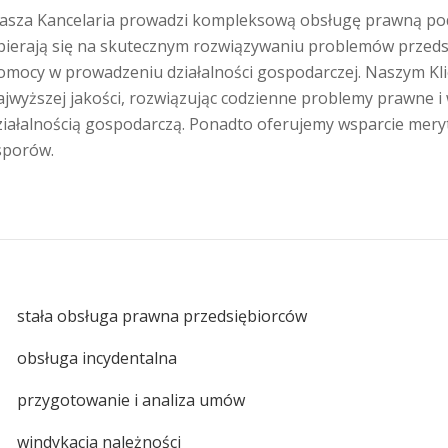
asza Kancelaria prowadzi kompleksową obsługę prawną pod
pierają się na skutecznym rozwiązywaniu problemów przedsi
omocy w prowadzeniu działalności gospodarczej. Naszym K
ajwyższej jakości, rozwiązując codzienne problemy prawne i
ziałalnością gospodarczą. Ponadto oferujemy wsparcie meryt
 sporów.
W
stała obsługa prawna przedsiębiorców
W
obsługa incydentalna
W
przygotowanie i analiza umów
W
windykacja należności