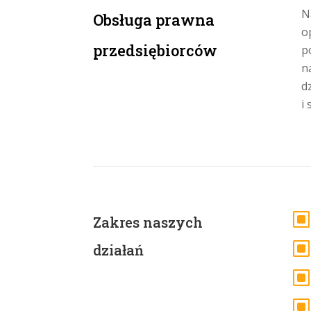
N
Obsługa prawna
o
przedsiębiorców
p
n
d
i
Zakres naszych
działań