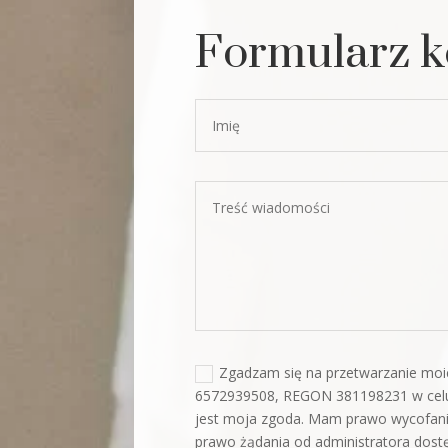
Formularz 
Zgadzam się na przetwarzanie m
6572939508, REGON 381198231 w celu 
jest moja zgoda. Mam prawo wycofan
prawo żądania od administratora dostę