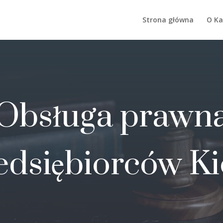
Strona główna
O Ka
Obsługa prawn
edsiębiorców Ki